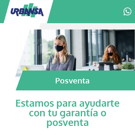
Posventa
Estamos para ayudarte
con tu garantía o
posventa