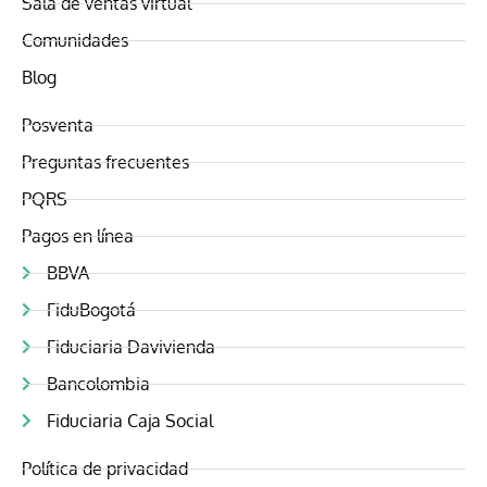
Sala de ventas virtual
Comunidades
Blog
Posventa
Preguntas frecuentes
PQRS
Pagos en línea
BBVA
FiduBogotá
Fiduciaria Davivienda
Bancolombia
Fiduciaria Caja Social
Política de privacidad