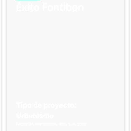
Éxito Fontibon
Tipo de proyecto:
Urbanismo
Fecha de terminación: Mayo de 2001