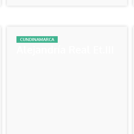
CUNDINAMARCA
Alejandría Real Et.III