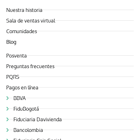
Nuestra historia
Sala de ventas virtual
Comunidades
Blog
Posventa
Preguntas frecuentes
PQRS
Pagos en línea
BBVA
FiduBogotá
Fiduciaria Davivienda
Bancolombia