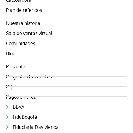
Plan de referidos
Nuestra historia
Sala de ventas virtual
Comunidades
Blog
Posventa
Preguntas frecuentes
PQRS
Pagos en línea
BBVA
FiduBogotá
Fiduciaria Davivienda