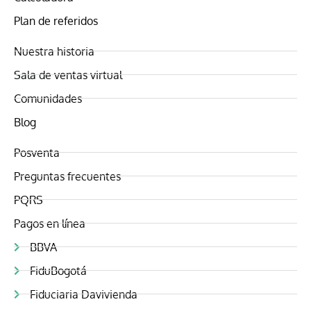
Plan de referidos
Nuestra historia
Sala de ventas virtual
Comunidades
Blog
Posventa
Preguntas frecuentes
PQRS
Pagos en línea
BBVA
FiduBogotá
Fiduciaria Davivienda