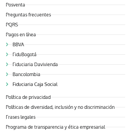
Posventa
Preguntas frecuentes
PQRS
Pagos en línea
BBVA
FiduBogotá
Fiduciaria Davivienda
Bancolombia
Fiduciaria Caja Social
Política de privacidad
Políticas de diversidad, inclusión y no discriminación
Frases legales
Programa de transparencia y ética empresarial