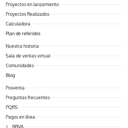
Proyectos en lanzamiento
Proyectos Realizados
Calculadora
Plan de referidos
Nuestra historia
Sala de ventas virtual
Comunidades
Blog
Posventa
Preguntas frecuentes
PQRS
Pagos en línea
BBVA