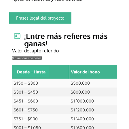
Frases legal del proyecto
¡Entre más refieres más
ganas!
Valor del apto referido
(En millones de pesos)
Desde – Hasta
Valor del bono
$150 – $300
$500.000
$301 – $450
$800.000
$451 – $600
$1´000.000
$601 – $750
$1´200.000
$751 – $900
$1´400.000
$901 – $1.050
$1´600.000