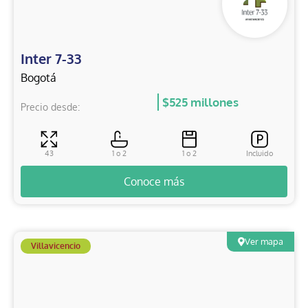
Inter 7-33
Bogotá
$525 millones
Precio desde:
43
1 o 2
1 o 2
Incluido
Conoce más
Ver mapa
Villavicencio