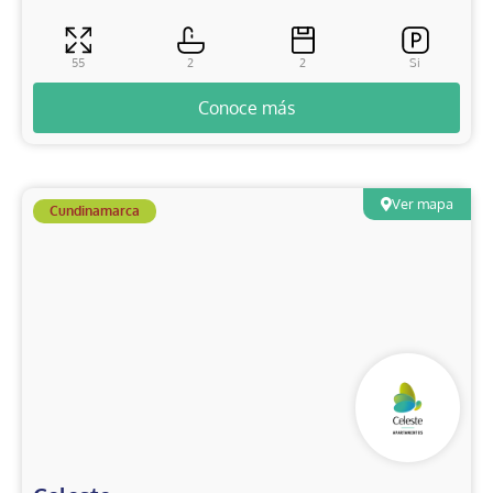
55
2
2
Si
Conoce más
Ver mapa
Cundinamarca