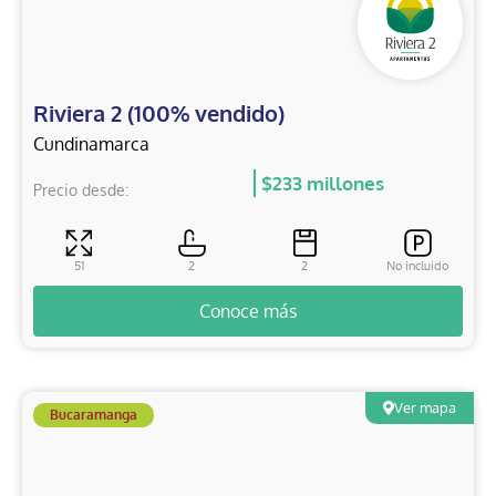
Riviera 2 (100% vendido)
Cundinamarca
$233 millones
Precio desde:
51
2
2
No incluido
Conoce más
Ver mapa
Bucaramanga