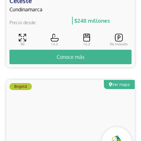
Celeste
Cundinamarca
$248 millones
Precio desde:
50
1 o 2
1 o 2
No incluido
Conoce más
Ver mapa
Bogotá