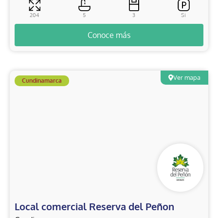
204
5
3
Si
Rioja - Hacienda La Estancia
Conoce más
Hacienda Los Lagos
Ver mapa
Cundinamarca
Camino Verde
Aralia de Castilla
Nogales Reserva Residencial
Local comercial Reserva del Peñon
Local comercial Reserva del Peñon