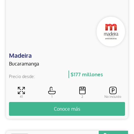
Madeira
Bucaramanga
$177 millones
Precio desde:
41
1
2
No incluido
Conoce más