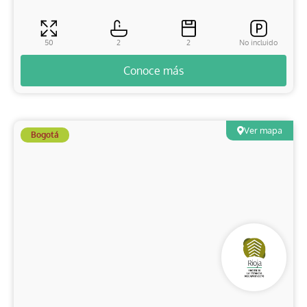
50
2
2
No incluido
Conoce más
Ver mapa
Bogotá