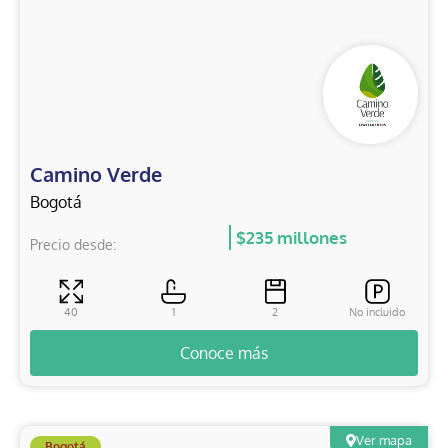
Proyecto en Pre-Lanzamiento Fibonacci
Camino Verde
Proyecto en Pre-Lanzamiento Amberes Parque
Bogotá
Residencial
$235 millones
Precio desde:
Torres de Campiñas
40
1
2
No incluido
Valencia - Hacienda La Estancia
Conoce más
Celeste
Ver mapa
Bogotá