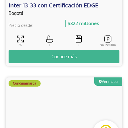
Inter 13-33 con Certificación EDGE
Bogotá
$322 millones
Precio desde:
30
1
1
No incluido
Conoce más
Ver mapa
Cundinamarca