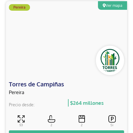
Ver mapa
Pereira
Torres de Campiñas
Pereira
$264 millones
Precio desde:
53
2
2
Si