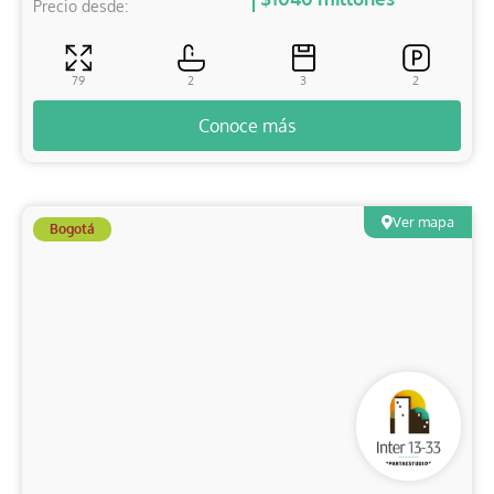
Precio desde:
79
2
3
2
Conoce más
Ver mapa
Bogotá