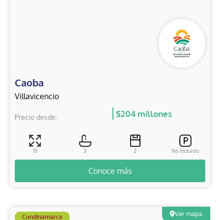
Caoba
Villavicencio
$204 millones
Precio desde:
51
3
2
No incluido
Conoce más
Ver mapa
Cundinamarca