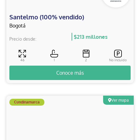
Santelmo (100% vendido)
Bogotá
$213 millones
Precio desde:
46
1
2
No incluido
Conoce más
Ver mapa
Cundinamarca