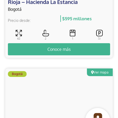
Rioja – Hacienda La Estancia
Bogotá
$595 millones
Precio desde:
62
2
1
Si
Conoce más
Ver mapa
Bogotá