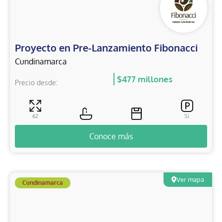
Proyecto en Pre-Lanzamiento Fibonacci
Cundinamarca
$477 millones
Precio desde:
62
Si
Conoce más
Ver mapa
Cundinamarca