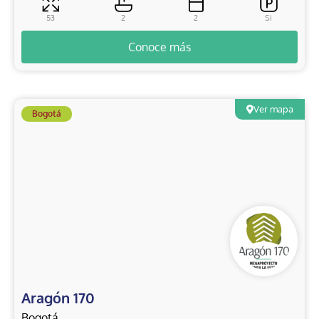
53
2
2
Si
Conoce más
Ver mapa
Bogotá
Aragón 170
Bogotá